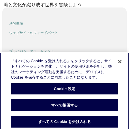
美と文化が織り成す世界を冒険しよう
法的事項
ウェブサイトのフィードバック
プライバシーステートメント
利用規約
「すべての Cookie を受け入れる」をクリックすると、サイ
トナビゲーションを強化し、サイトの使用状況を分析し、弊
Cookies
社のマーケティング活動を支援するために、デバイスに
Cookie を保存することに同意したことになります。
Expedia, Inc. および the Cathay Pacific Group は、外部のウェブサイト
のコンテンツについて責任を負いません。
Cookie 設定
©2026, Expedia, Inc., an Expedia Group company. All Rights Reserved.
Cathay Pacific はCathay Pacific Airways Limitedの商標です。
POWERED BY EXPEDIA、EXPEDIA および飛行機のロゴ (該当する場合)
は、Expedia, Inc. の商標です。
すべて拒否する
すべての Cookie を受け入れる