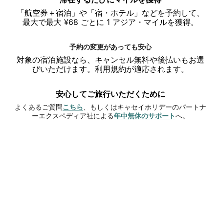
「航空券＋宿泊」や「宿・ホテル」などを予約して、
最大で最大 ¥68 ごとに 1 アジア・マイルを獲得。
予約の変更があっても安心
対象の宿泊施設なら、キャンセル無料や後払いもお選
びいただけます。利用規約が適応されます。
安心してご旅行いただくために
新
よくあるご質問
こちら
、もしくはキャセイホリデーのパートナ
し
新
ーエクスペディア社による
年中無休のサポート
へ。
い
し
ウ
い
香港の旅へ
ィ
ウ
ン
ィ
ド
ン
ウ
ド
で
ウ
開
で
く
開
く