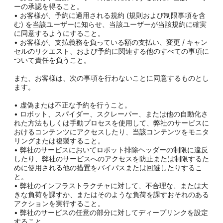
ーの承認を得ること。
• お客様が、予約に適用される規約 (規則および制限事項を含
む) を当該ユーザーに知らせ、当該ユーザーが当該規約に確実
に同意するようにすること。
• お客様が、支払義務を負っている額の支払い、変更 / キャン
セルのリクエスト、および予約に関連する他のすべての事項に
ついて責任を負うこと。
また、お客様は、次の事項を行わないことに同意するものとし
ます。
• 虚偽または不正な予約を行うこと。
• ロボット、スパイダー、スクレーパー、または他の自動化さ
れた方法もしくは手動プロセスを使用して、弊社のサービスに
おけるコンテンツにアクセスしたり、当該コンテンツをモニタ
リングまたは複製すること。
• 弊社のサービスにおいてロボット排除ヘッダーの制限に違反
したり、弊社のサービスへのアクセスを防止または制限するた
めに使用される他の措置をバイパスまたは回避したりするこ
と。
• 弊社のインフラストラクチャに対して、不合理な、または大
きな負荷を課すか、またはそのような負荷を課すおそれのある
アクションを実行すること。
• 弊社のサービスの任意の部分に対してディープリンクを設定
すること。