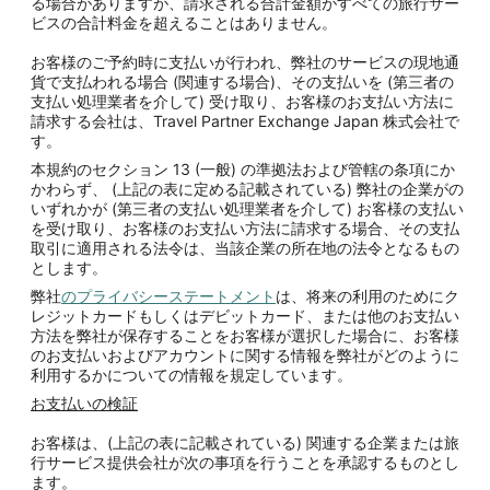
る場合がありますが、請求される合計金額がすべての旅行サー
ビスの合計料金を超えることはありません。
お客様のご予約時に支払いが行われ、弊社のサービスの現地通
貨で支払われる場合 (関連する場合)、その支払いを (第三者の
支払い処理業者を介して) 受け取り、お客様のお支払い方法に
請求する会社は、Travel Partner Exchange Japan 株式会社で
す。
本規約のセクション 13 (一般) の準拠法および管轄の条項にか
かわらず、 (上記の表に定める記載されている) 弊社の企業がの
いずれかが (第三者の支払い処理業者を介して) お客様の支払い
を受け取り、お客様のお支払い方法に請求する場合、その支払
取引に適用される法令は、当該企業の所在地の法令となるもの
とします。
弊社
のプライバシーステートメント
は、将来の利用のためにク
レジットカードもしくはデビットカード、または他のお支払い
方法を弊社が保存することをお客様が選択した場合に、お客様
のお支払いおよびアカウントに関する情報を弊社がどのように
利用するかについての情報を規定しています。
お支払いの検証
お客様は、(上記の表に記載されている) 関連する企業または旅
行サービス提供会社が次の事項を行うことを承認するものとし
ます。