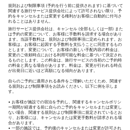
規則および制限事項 (予約を行う前に提供されます) に基づいて
関連する旅行サービス提供会社によって許可されない限り、予
約をキャンセルまたは変更する権利がお客様に自動的に付与さ
れることはありません。
旅行サービス提供会社は、キャンセル (全部もしくは一部) また
は予約の変更について、お客様に手数料を請求する場合があり
ます。当該手数料は、規則および制限事項に定められます。お
客様は、お客様に起因する手数料を支払うことに同意するもの
とします。変更について、お客様の新しい手配内容の料金は、
変更のご依頼時点における利用可能な料金に基づいて決定され
るものとします。この料金は、旅行サービスの当初のご予約時
の料金と異なる場合があります。料金は、変更が行われる時点
が出発日に近いほど高額になる傾向があります。
自らのご予約に適用される条件をご理解いただくため、関連す
る規則および制限事項をお読みください。以下に例を示しま
す。
• お客様が施設での宿泊を予約し、関連するキャンセルポリシ
ー期間が経過する前に自らのご予約をキャンセルまたは変更し
ない場合、関連する規則および制限事項に規定されているとお
り、お客様には、キャンセルまたは変更手数料が請求される場
合があります。
• 一部の施設では、予約後のキャンセルまたは変更が許可され