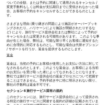
ついての全額、または予約に関連して適用されるキャンセル /
変更手数料もしくは料金が支払期日までに受領されなかった場
合、お客様の予約をキャンセルすることができるものとしま
す。
さまざまな理由 (乗り継ぎの問題により施設がオーバーブッキ
ングされたり、ハリケーンにより施設が閉鎖されたりするな
ど) により、旅行サービス提供会社または弊社によって予約が
キャンセルまたは変更される可能性があります。 このような事
由が生じた場合、弊社は、可能な限り早くお客様に通知するた
めに合理的に対応するものとし、可能な場合は代替オプション
/ サポートを行うか、返金を提供するものとします。
返金
返金は、当初の予約にお客様が使用したお支払い方法に対して
なされるものとします。このような返金は、お客様による当初
のお支払いを受け取った者によってなされることになります。
弊社では旅行サービス提供会社の返金プロセスについて把握す
ることはできません。予約手続き中に特に明示されない限り、
弊社の手数料は返金不可です。
セクション
6
旅行サービス固有の規約
このセクションには、旅行サービス提供会社によって提供され
る特定の旅行サービスに関連する規約の詳細が記載されていま