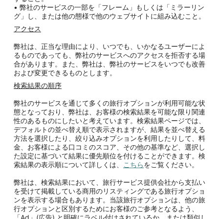
• 弊社のサービスの一部を「フレーム」もしくは「ミラーリン
グ」し、または他の態様で他のウェブサイトに組み込むこと。
アクセス
弊社は、正当な理由により、いつでも、いかなるユーザーによ
るものであっても、弊社のサービスへのアクセスを拒否する場
合があります。また、弊社は、弊社のサービスをいつでも改善
および変更できるものとします。
検索結果の順序
弊社のサービスを通じて多くの旅行オプションが利用可能な状
態となっており、弊社は、お客様の検索結果を可能な限り関連
性のあるものにしたいと考えています。検索結果ページでは、
デフォルトの並べ替え順で表示されますが、結果を並べ替える
方法を選択したり、絞り込みオプションを利用したりして、料
金、お客様による口コミのスコア、その他の基準など、選択し
た設定に基づいて結果に優先順位を付けることができます。検
索結果の表示順について詳しくは、
こちら
をご覧ください。
弊社は、検索結果において、旅行サービス提供会社から支払い
を受けて掲載している商用のリスティングである旅行オプショ
ンを表示する場合もあります。当該旅行オプションは、他の旅
行オプションと区別するためにお客様のご参考となるよう、
「Ad」(広告) と明確にラベル付けされているか、または類似し