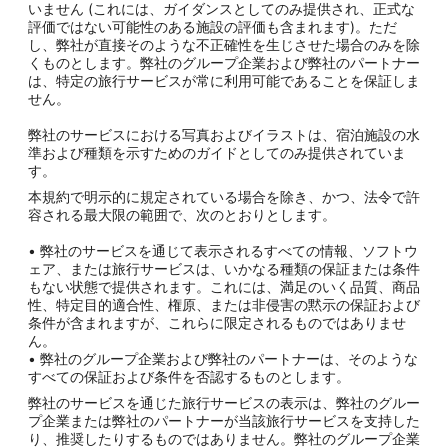
いません (これには、ガイダンスとしてのみ提供され、正式な
評価ではない可能性のある施設の評価も含まれます)。ただ
し、弊社が直接そのような不正確性を生じさせた場合のみを除
くものとします。弊社のグループ企業および弊社のパートナー
は、特定の旅行サービスが常に利用可能であることを保証しま
せん。
弊社のサービスにおける写真およびイラストは、宿泊施設の水
準および種類を示すためのガイドとしてのみ提供されていま
す。
本規約で明示的に規定されている場合を除き、かつ、法令で許
容される最大限の範囲で、次のとおりとします。
• 弊社のサービスを通じて表示されるすべての情報、ソフトウ
ェア、または旅行サービスは、いかなる種類の保証または条件
もない状態で提供されます。これには、満足のいく品質、商品
性、特定目的適合性、権原、または非侵害の黙示の保証および
条件が含まれますが、これらに限定されるものではありませ
ん。
• 弊社のグループ企業および弊社のパートナーは、そのような
すべての保証および条件を否認するものとします。
弊社のサービスを通じた旅行サービスの表示は、弊社のグルー
プ企業または弊社のパートナーが当該旅行サービスを支持した
り、推奨したりするものではありません。弊社のグループ企業