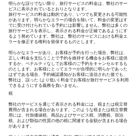
明らかな誤りでない限り、旅行サービスの料金は、弊社のサー
ビスに表示されているとおりとなります。
旅行サービスの料金は動的であり、いつでも変更される可能性
があります。明らかなエラーの場合を除いて、料金の変更はす
でに受け付けられている予約には影響しません。弊社は多くの
旅行サービスを表示し、表示される料金が正確であるようにす
るよう努めています。弊社は、弊社のサービスにおける料金エ
ラーを修正する権利を留保するものとします。
明らかなエラーがあり、お客様が予約を行った場合、弊社は、
正しい料金を支払うことで予約を維持する機会をお客様に提供
するか、ペナルティなしでお客様のご予約をキャンセルするも
のとします。お客様にとってエラーが合理的に明らかであった
はずである場合、予約確認通知がお客様に送信された後でも、
弊社は、誤った (より低い) 料金でお客様が旅行サービスを利用
できるようにする義務を負いません。
税
弊社のサービスを通じて表示される料金には、税または税立替
費用が含まれる場合があります。このような税または税立替費
用には、付加価値税、商品およびサービス税、消費税、宿泊
税、および類似の性質の他の税に関連する金額が含まれる場合
があります。