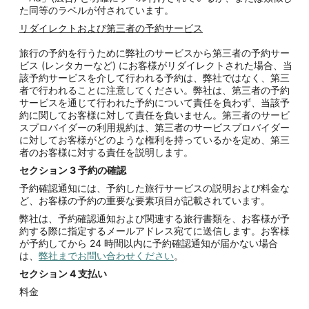
た同等のラベルが付されています。
リダイレクトおよび第三者の予約サービス
旅行の予約を行うために弊社のサービスから第三者の予約サー
ビス (レンタカーなど) にお客様がリダイレクトされた場合、当
該予約サービスを介して行われる予約は、弊社ではなく、第三
者で行われることに注意してください。弊社は、第三者の予約
サービスを通じて行われた予約について責任を負わず、当該予
約に関してお客様に対して責任を負いません。第三者のサービ
スプロバイダーの利用規約は、第三者のサービスプロバイダー
に対してお客様がどのような権利を持っているかを定め、第三
者のお客様に対する責任を説明します。
セクション
3
予約の確認
予約確認通知には、予約した旅行サービスの説明および料金な
ど、お客様の予約の重要な要素項目が記載されています。
弊社は、予約確認通知および関連する旅行書類を、お客様が予
約する際に指定するメールアドレス宛てに送信します。お客様
が予約してから 24 時間以内に予約確認通知が届かない場合
は、
弊社までお問い合わせください
。
セクション
4
支払い
料金