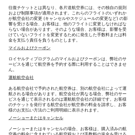
往復チケットとは異なり、各片道航空券には、その独自の規則
および制限事項が適用されます。これらのフライトのいずれか
が航空会社の変更 (キャンセルやスケジュールの変更など) の影
響を受ける場合、お客様は、他のフライトに変更しなければな
らない場合があります。そのような場合、お客様は、影響を受
けていないフライトを変更するために発生した手数料または料
金を支払う責任を負うものとします。
マイルおよびクーポン
ロイヤルティプログラムのマイルおよびクーポンは、弊社のサ
ービスを通じて航空券を予約する際に利用することはできませ
ん。
運航航空会社
ある航空会社で予約された航空券は、別の航空会社によって運
航される場合があります。航空会社が異なる場合、弊社のサー
ビスを通じて表示されるのは運航航空会社の詳細です。お客様
のチケットを発行する航空会社が航空券の料金を請求し、お客
様のお支払い方法のご利用明細に表示されます。
ノーショーまたはキャンセル
ノーショーまたはキャンセルの場合、お客様は、購入済みの航
空券の料金に含まれている航空税および手数料の返金を受ける