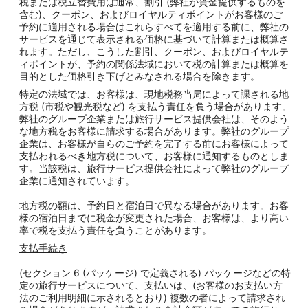
税または税立替費用は通常、割引 (弊社が資金提供するものを
含む)、クーポン、およびロイヤルティポイントがお客様のご
予約に適用される場合はこれらすべてを適用する前に、弊社の
サービスを通じて表示される価格に基づいて計算または概算さ
れます。ただし、こうした割引、クーポン、およびロイヤルテ
ィポイントが、予約の関係法域において税の計算または概算を
目的とした価格引き下げとみなされる場合を除きます。
特定の法域では、お客様は、現地税務当局によって課される地
方税 (市税や観光税など) を支払う責任を負う場合があります。
弊社のグループ企業または旅行サービス提供会社は、そのよう
な地方税をお客様に請求する場合があります。弊社のグループ
企業は、お客様が自らのご予約を完了する前にお客様によって
支払われるべき地方税について、お客様に通知するものとしま
す。当該税は、旅行サービス提供会社によって弊社のグループ
企業に通知されています。
地方税の額は、予約日と宿泊日で異なる場合があります。お客
様の宿泊日までに税金が変更された場合、お客様は、より高い
率で税を支払う責任を負うことがあります。
支払手続き
(セクション 6 (パッケージ) で定義される) パッケージなどの特
定の旅行サービスについて、支払いは、(お客様のお支払い方
法のご利用明細に示されるとおり) 複数の者によって請求され