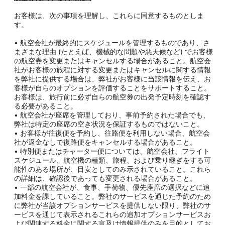
お客様は、次の事項を理解し、これらに同意するものとしま
す。
• 航空会社が最終的にスケジュールを管理するものであり、さ
まざまな理由 (たとえば、機械的な問題や悪天候など) でお客様
の航空券を変更またはキャンセルする場合があること。航空会
社がお客様の旅程に対する変更またはキャンセルに関する情報
を弊社に提供する場合は、弊社がお客様に当該情報を伝え、お
客様が自らのオプションを評価することをサポートすること。
お客様は、旅行前に必ず自らの航空券の出発予定時刻を確認す
る必要があること。
• 航空会社が座席を管理しており、事前予約された場合でも、
弊社は特定の座席の空き状況を保証するものではないこと。
• お客様が往復便を予約し、往路便を利用しない場合、航空会
社が返金なしで復路便をキャンセルする場合があること。
• 特別便またはチャーター便については、航空会社、フライト
スケジュール、航空機の種類、旅程、および乗り継ぎをする可
能性のある場所が、目安としてのみ示されていること。これら
の詳細は、確認後であっても変更される場合があること。
• 一部の航空会社が、食事、手荷物、優先座席の選択などに追
加料金を課していること。弊社のサービスを通じた予約のため
に弊社が当該オプションサービスを提供しない限り、弊社のサ
ービスを通じて表示されるこれらの追加オプションサービスお
よび関連する料金に関する言及は情報提供のみを目的としてお