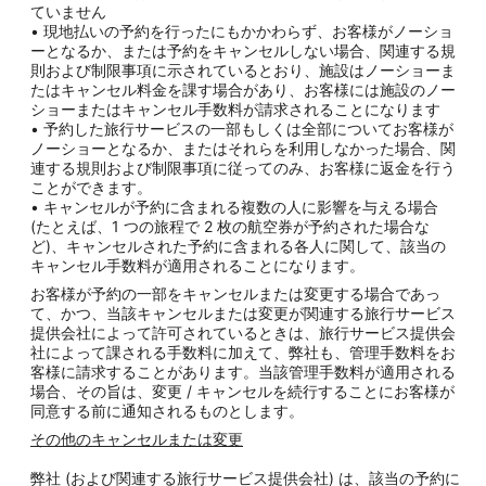
ていません
• 現地払いの予約を行ったにもかかわらず、お客様がノーショ
ーとなるか、または予約をキャンセルしない場合、関連する規
則および制限事項に示されているとおり、施設はノーショーま
たはキャンセル料金を課す場合があり、お客様には施設のノー
ショーまたはキャンセル手数料が請求されることになります
• 予約した旅行サービスの一部もしくは全部についてお客様が
ノーショーとなるか、またはそれらを利用しなかった場合、関
連する規則および制限事項に従ってのみ、お客様に返金を行う
ことができます。
• キャンセルが予約に含まれる複数の人に影響を与える場合
(たとえば、1 つの旅程で 2 枚の航空券が予約された場合な
ど)、キャンセルされた予約に含まれる各人に関して、該当の
キャンセル手数料が適用されることになります。
お客様が予約の一部をキャンセルまたは変更する場合であっ
て、かつ、当該キャンセルまたは変更が関連する旅行サービス
提供会社によって許可されているときは、旅行サービス提供会
社によって課される手数料に加えて、弊社も、管理手数料をお
客様に請求することがあります。当該管理手数料が適用される
場合、その旨は、変更 / キャンセルを続行することにお客様が
同意する前に通知されるものとします。
その他のキャンセルまたは変更
弊社 (および関連する旅行サービス提供会社) は、該当の予約に