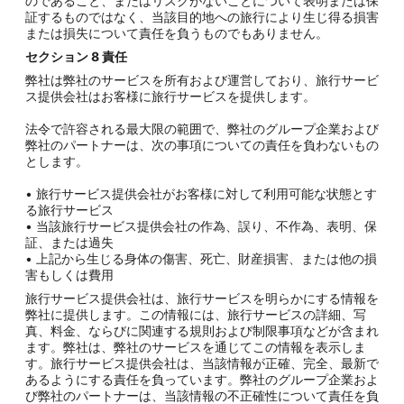
のであること、またはリスクがないことについて表明または保
証するものではなく、当該目的地への旅行により生じ得る損害
または損失について責任を負うものでもありません。
セクション
8
責任
弊社は弊社のサービスを所有および運営しており、旅行サービ
ス提供会社はお客様に旅行サービスを提供します。
法令で許容される最大限の範囲で、弊社のグループ企業および
弊社のパートナーは、次の事項についての責任を負わないもの
とします。
• 旅行サービス提供会社がお客様に対して利用可能な状態とす
る旅行サービス
• 当該旅行サービス提供会社の作為、誤り、不作為、表明、保
証、または過失
• 上記から生じる身体の傷害、死亡、財産損害、または他の損
害もしくは費用
旅行サービス提供会社は、旅行サービスを明らかにする情報を
弊社に提供します。この情報には、旅行サービスの詳細、写
真、料金、ならびに関連する規則および制限事項などが含まれ
ます。弊社は、弊社のサービスを通じてこの情報を表示しま
す。旅行サービス提供会社は、当該情報が正確、完全、最新で
あるようにする責任を負っています。弊社のグループ企業およ
び弊社のパートナーは、当該情報の不正確性について責任を負