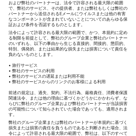
および弊社のパートナーは、法令で許容される最大限の範囲
で、弊社のサービス、その提供者、または弊社もしくは弊社の
パートナーから送信されるEメールにウイルスまたは他の有害
なコンポーネントが含まれていないことについてのあらゆる保
証および条件を否認するものとします。
法令によって許容される最大限の範囲で、かつ、本規約に定め
る制限を前提として、弊社のグループ企業と弊社のパートナー
のいずれも、以下の事由から生じる直接的、間接的、懲罰的、
特別、偶発的、または結果的な損失または損害について責任を
負わないものとします。
• 旅行サービス
• 弊社のサービスの利用
• 弊社のサービスの遅延または利用不能
• 弊社のサービスからのリンクのお客様による利用
前述の規定は、過失、契約、不法行為、厳格責任、消費者保護
関連法令、または他の理由に基づくかどうかにかかわらず、な
らびに弊社のグループ企業および弊社のパートナーが当該損害
の可能性について知らされていた場合であっても、適用されま
す。
弊社のグループ企業または弊社のパートナーが本規約に基づく
損失または損害の責任を負うものであると判断された場合、法
令によって許容される最大限の範囲で、弊社は、以下のすべて