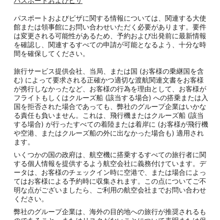
パスポートおよびビザ
パスポートおよびビザに関する情報については、関連する大使
館または領事館にお問い合わせいただく必要があります。要件
は変更される可能性があるため、予約および出発前に最新情報
を確認し、関連するすべての申請が可能となるよう、十分な時
間を確保してください。
旅行サービス提供会社、当局、または国 (お客様の乗継国を含
む) によって要求される正確かつ適切な渡航関連文書をお客様
が携行しなかったなど、お客様の行為を理由として、お客様が
フライトもしくはクルーズ船 (該当する場合) への搭乗または入
国を拒否された場合であっても、弊社のグループ企業はいかな
る責任も負いません。これは、飛行機またはクルーズ船 (該当
する場合) が行ったすべての着陸または着岸に (お客様が飛行機
や空港、またはクルーズ船の外に出なかった場合も) 適用され
ます。
いくつかの国の政府は、航空機に搭乗するすべての旅行者に関
する個人情報を提供するよう航空会社に義務付けています。デ
ータは、お客様のチェックイン時に空港で、または場合によっ
てはお客様による予約時に収集されます。この点についてご不
明な点がございましたら、ご利用の航空会社までお問い合わせ
ください。
弊社のグループ企業は、海外の目的地への旅行が推奨されるも