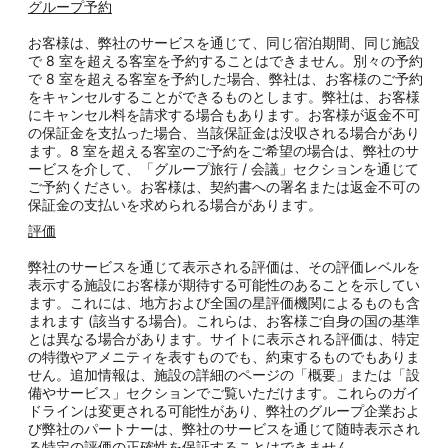
グループ予約
お客様は、弊社のサービスを通じて、同じ宿泊期間、同じ施設
で 8 室を超える客室を予約することはできません。別々の予約
で 8 室を超える客室を予約した場合、弊社は、お客様のご予約
をキャンセルすることができるものとします。弊社は、お客様
にキャンセル料を請求する場合もあります。お客様が返金不可
の保証金を支払った場合、当該保証金は没収される場合があり
ます。8 室を超える客室のご予約をご希望の場合は、弊社のサ
ービスを介して、「グループ旅行 / 会議」セクションを通じて
ご予約ください。お客様は、契約書への署名または返金不可の
保証金の支払いを求められる場合があります。
評価
弊社のサービスを通じて表示される評価は、その評価レベルを
表示する施設にお客様が期待する可能性のあることを示してい
ます。これには、地方および全国の星評価機関によるものも含
まれます (該当する場合)。これらは、お客様ご自身の国の基準
とは異なる場合があります。サイトに表示される評価は、特定
の特徴やアメニティを表すものでも、約束するものでもありま
せん。追加情報は、施設の詳細のページの「概要」または「設
備やサービス」セクションでご覧いただけます。これらのガイ
ドラインは変更される可能性があり、弊社のグループ企業およ
び弊社のパートナーは、弊社のサービスを通じて随時表示され
る特定の評価の正確性を保証することはできません。