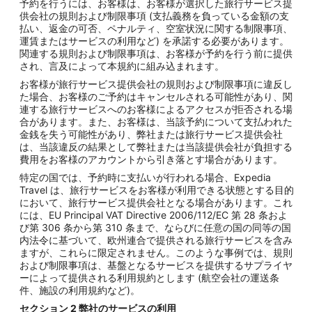
予約を行うには、お客様は、お客様が選択した旅行サービス提
供会社の規則および制限事項 (支払義務を負っている金額の支
払い、返金の可否、ペナルティ、空室状況に関する制限事項、
運賃またはサービスの利用など) を承諾する必要があります。
関連する規則および制限事項は、お客様が予約を行う前に提供
され、言及によって本規約に組み込まれます。
お客様が旅行サービス提供会社の規則および制限事項に違反し
た場合、お客様のご予約はキャンセルされる可能性があり、関
連する旅行サービスへのお客様によるアクセスが拒否される場
合があります。また、お客様は、当該予約について支払われた
金銭を失う可能性があり、弊社または旅行サービス提供会社
は、当該違反の結果として弊社または当該提供会社が負担する
費用をお客様のアカウントから引き落とす場合があります。
特定の国では、予約時に支払いが行われる場合、Expedia
Travel は、旅行サービスをお客様が利用できる状態とする目的
において、旅行サービス提供会社となる場合があります。これ
には、EU Principal VAT Directive 2006/112/EC 第 28 条およ
び第 306 条から第 310 条まで、ならびに任意の国の同等の国
内法令に基づいて、欧州連合で提供される旅行サービスを含み
ますが、これらに限定されません。このような事例では、規則
および制限事項は、基盤となるサービスを提供するサプライヤ
ーによって提供される利用規約とします (航空会社の運送条
件、施設の利用規約など)。
セクション
2
弊社のサービスの利用