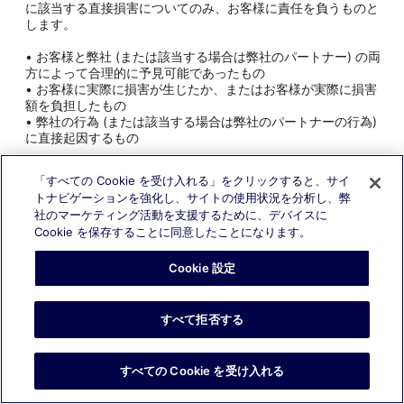
に該当する直接損害についてのみ、お客様に責任を負うものと
します。
• お客様と弊社 (または該当する場合は弊社のパートナー) の両
方によって合理的に予見可能であったもの
• お客様に実際に損害が生じたか、またはお客様が実際に損害
額を負担したもの
• 弊社の行為 (または該当する場合は弊社のパートナーの行為)
に直接起因するもの
また、弊社のグループ企業および / または弊社のパートナーの
「すべての Cookie を受け入れる」をクリックすると、サイ
責任が生じた場合、当該責任は、いかなる場合であっても、(a)
トナビゲーションを強化し、サイトの使用状況を分析し、弊
関係する旅行サービスについてお客様が支払った費用、または
社のマーケティング活動を支援するために、デバイスに
(b) 100 米ドル (US$100.00) もしくは現地通貨での同等額の
Cookie を保存することに同意したことになります。
いずれか大きい方の金額を超えないものとします。
この責任の制限は、弊社とお客様の間でのリスク分担を反映し
Cookie 設定
ています。本セクションで規定された制限は、本規約で規定さ
れた限定的救済がその本質的な目的に適っていないと判断され
た場合も存続し、適用されるものとします。本規約で定められ
すべて拒否する
る責任の制限は、弊社のグループ企業および弊社のパートナー
の利益のために効力を有するものとします。
通信手段の中断や、航空会社、施設、または航空管制官による
すべての Cookie を受け入れる
ストライキ (該当する場合) を含むあらゆる不可抗力事例は、不
可抗力の事由によって影響を受ける本利用規約の義務の停止を