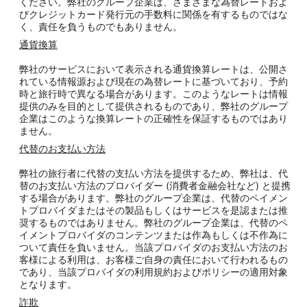
ください。弊社のグループ企業は、さまざまな為替レートおよ
びクレジットカード発行元の手数料に関係を有するものではな
く、責任を負うものでもありません。
通貨換算
弊社のサービスにおいて表示される通貨換算レートは、公開さ
れている情報源および現在の為替レートに基づいており、予約
時と旅行時で異なる場合があります。このようなレートは情報
提供のみを目的として提供されるものであり、弊社のグループ
企業はこのような換算レートの正確性を保証するものではあり
ません。
代替のお支払い方法
弊社の旅行者に代替の支払い方法を提供するため、弊社は、代
替のお支払い方法のプロバイダー (消費者金融会社など) と提携
する場合があります。弊社のグループ企業は、代替のペイメン
トプロバイダまたはその製品もしくはサービスを是認または推
奨するものではありません。弊社のグループ企業は、代替のペ
イメントプロバイダのコンテンツまたは作為もしくは不作為に
ついて責任を負いません。当該プロバイダのお支払い方法のお
客様による利用は、お客様ご自身の責任において行われるもの
であり、当該プロバイダの利用規約およびポリシーの適用対象
となります。
詐欺