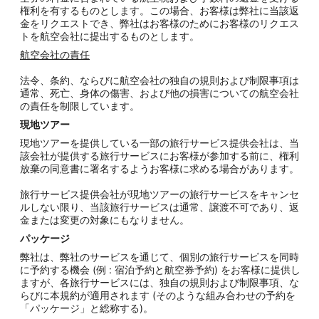
権利を有するものとします。この場合、お客様は弊社に当該返
金をリクエストでき、弊社はお客様のためにお客様のリクエス
トを航空会社に提出するものとします。
航空会社の責任
法令、条約、ならびに航空会社の独自の規則および制限事項は
通常、死亡、身体の傷害、および他の損害についての航空会社
の責任を制限しています。
現地ツアー
現地ツアーを提供している一部の旅行サービス提供会社は、当
該会社が提供する旅行サービスにお客様が参加する前に、権利
放棄の同意書に署名するようお客様に求める場合があります。
旅行サービス提供会社が現地ツアーの旅行サービスをキャンセ
ルしない限り、当該旅行サービスは通常、譲渡不可であり、返
金または変更の対象にもなりません。
パッケージ
弊社は、弊社のサービスを通じて、個別の旅行サービスを同時
に予約する機会 (例 : 宿泊予約と航空券予約) をお客様に提供し
ますが、各旅行サービスには、独自の規則および制限事項、な
らびに本規約が適用されます (そのような組み合わせの予約を
「パッケージ」と総称する)。