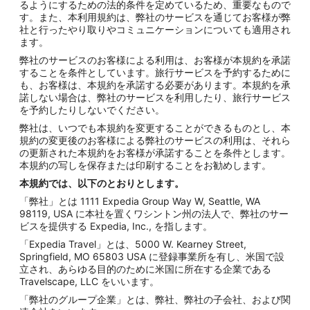
るようにするための法的条件を定めているため、重要なもので
す。また、本利用規約は、弊社のサービスを通じてお客様が弊
社と行ったやり取りやコミュニケーションについても適用され
ます。
弊社のサービスのお客様による利用は、お客様が本規約を承諾
することを条件としています。旅行サービスを予約するために
も、お客様は、本規約を承諾する必要があります。本規約を承
諾しない場合は、弊社のサービスを利用したり、旅行サービス
を予約したりしないでください。
弊社は、いつでも本規約を変更することができるものとし、本
規約の変更後のお客様による弊社のサービスの利用は、それら
の更新された本規約をお客様が承諾することを条件とします。
本規約の写しを保存または印刷することをお勧めします。
本規約では、以下のとおりとします。
「弊社」とは 1111 Expedia Group Way W, Seattle, WA
98119, USA に本社を置くワシントン州の法人で、弊社のサー
ビスを提供する Expedia, Inc., を指します。
「Expedia Travel」とは、5000 W. Kearney Street,
Springfield, MO 65803 USA に登録事業所を有し、米国で設
立され、あらゆる目的のために米国に所在する企業である
Travelscape, LLC をいいます。
「弊社のグループ企業」とは、弊社、弊社の子会社、および関