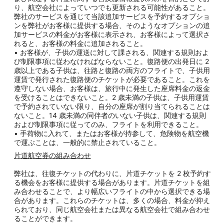
り、航空会社によっていつでも更新される可能性があること。
弊社のサービスを通じて当該追加サービスを予約するオプショ
ンを弊社がお客様に提供する場合、そのようなオプションの追
加サービスの料金がお客様に表示され、お客様によって選択さ
れると、お客様の料金に追加されること。
• お客様が、子供の運送に対して課される、関連する規則およ
び制限事項に従わなければならないこと。復路便の出発日に 2
歳以上である子供は、往路と復路の両方のフライトで、子供用
運賃で発行された復路便のチケットが必要であること。これを
遵守しない場合、お客様は、旅行中に発生した座席料金の返金
を受けることはできないこと。2 歳未満の子供は、子供用運賃
で予約されていない限り、自分の座席が割り当てられることは
ないこと。14 歳未満の同伴者のいない子供は、関連する規則
および制限事項に従ってのみ、フライトを利用できること。
• 手荷物に入れて、またはお客様が持参して、危険物を航空機
で運ぶことは、一般的に禁止されていること。
片道航空券の組み合わせ
弊社は、往復チケットの代わりに、片道チケットを 2 枚予約す
る機会をお客様に提供する場合があります。片道チケットを組
み合わせることで、より幅広いフライトの中から選択できる場
合があります。これらのチケットは、多くの場合、料金が抑え
られており、同じ航空会社または異なる航空会社で組み合わせ
ることができます。