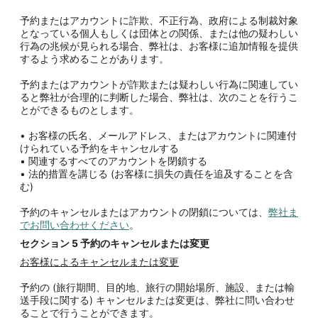
予約またはアカウントに詐欺、不正行為、政府による制裁対象
となっている個人もしくは団体との関係、または他の疑わしい
行為の兆候が見られる場合、弊社は、お客様に追加情報を提供
するよう求めることがあります。
予約またはアカウントが詐欺または疑わしい行為に関連してい
ると弊社が合理的に判断した場合、弊社は、次のことを行うこ
とができるものとします。
• お客様の氏名、メールアドレス、またはアカウントに関連付
けられている予約をキャンセルする
• 関連するすべてのアカウントを閉鎖する
• 法的措置を講じる (お客様に損失の責任を追及することを含
む)
予約のキャンセルまたはアカウントの閉鎖については、
弊社ま
でお問い合わせください
。
セクション
5
予約のキャンセルまたは変更
お客様によるキャンセルまたは変更
予約の (旅行期間、目的地、旅行の開始場所、施設、または輸
送手段に関する) キャンセルまたは変更は、弊社に問い合わせ
ることで行うことができます。