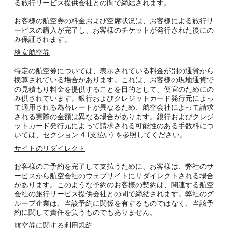
る旅行サービス提供会社との間で締結されます。
お客様の航空券の料金および空席状況は、お客様による旅行サ
ービスの購入が完了し、お客様のチケットが発行された後にの
み保証されます。
格安航空券
特定の航空券については、表示されている料金が別の通貨から
換算されている場合があります。これは、お客様の現地通貨で
の見積もり料金を提供することを目的として、便宜のためにの
み供されています。銀行およびクレジットカード発行元によっ
て適用される為替レートが異なるため、航空会社によって請求
される実際の金額は異なる場合があります。銀行およびクレジ
ットカード発行元によって請求される可能性のある手数料につ
いては、セクション 4 (支払い) を参照してください。
サイトのリダイレクト
お客様のご予約を完了して支払うために、お客様は、弊社のサ
ービスから航空会社のウェブサイトにリダイレクトされる場合
があります。このような予約のお客様の契約は、関連する航空
会社の旅行サービス提供会社との間で締結されます。弊社のグ
ループ企業は、当該予約に関係を有するものではなく、当該予
約に関して責任を負うものでもありません。
航空券に関する利用規約