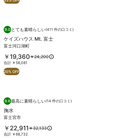
33% OFF
￥17,572
橋
ル
料
詳
￥52,716
で
金
細
後
-
す
は
を
CABIN-
楽
￥26,049、
表
新
通
示。
ケイズハウス Mt. 富士
ケ
園
常
とても素晴らしい
9.0
(411 件の口コミ)
宿
10 段階中 9.0、とても素晴らしい、(411 件の口コミ) 件の口コミ
イ
の
料
ケイズハウス Mt. 富士
の
金
ズ
写
富士河口湖町
に
写
ハ
真
つ
料
真
￥19,360
以
￥24,200
ウ
い
ギ
金
前
て
合
合計 ￥58,081
ギ
ス
ャ
は
の
の
計
ャ
20% OFF
￥19,360
Mt.
料
ラ
詳
￥58,081
で
金
細
ラ
富
リ
す
は
を
リ
士
ー
￥24,200、
表
通
ー
示。
の
掬水
掬
常
最高に素晴らしい
9.6
(14 件の口コミ)
10 段階中 9.6、最高に素晴らしい、(14 件の口コミ) 件の口コミ
写
水
料
掬水
金
真
の
富士宮市
に
ギ
写
つ
料
￥22,911
以
ャ
￥32,133
真
い
金
前
て
合
合計 ￥68,732
ラ
ギ
は