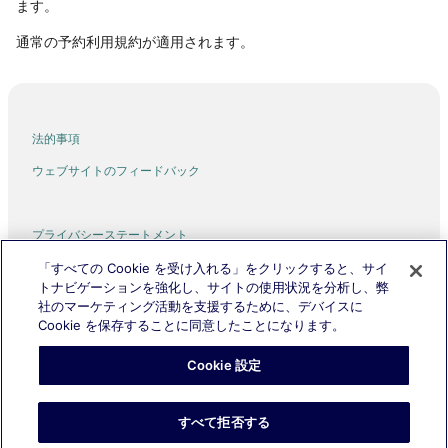
ます。
通常の予約利用規約が適用されます。
法的事項
ウェブサイトのフィードバック
プライバシーステートメント
利用規約
「すべての Cookie を受け入れる」をクリックすると、サイ
トナビゲーションを強化し、サイトの使用状況を分析し、弊
Cookies
社のマーケティング活動を支援するために、デバイスに
Cookie を保存することに同意したことになります。
Expedia, Inc. および the Cathay Pacific Group は、外部のウェブサイト
のコンテンツについて責任を負いません。
Cookie 設定
©2026, Expedia, Inc., an Expedia Group company. All Rights Reserved.
Cathay Pacific はCathay Pacific Airways Limitedの商標です。
POWERED BY EXPEDIA、EXPEDIA および飛行機のロゴ (該当する場合)
は、Expedia, Inc. の商標です。
すべて拒否する