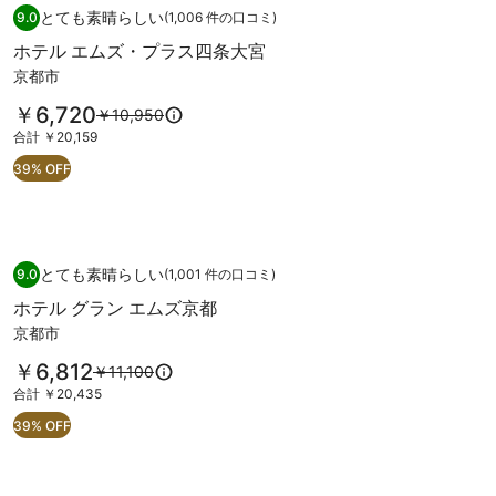
ホテル エムズ・プラス四条大宮
ホ
とても素晴らしい
9.0
(1,006 件の口コミ)
10 段階中 9.0、とても素晴らしい、(1,006 件の口コミ) 件の口コミ
テ
ホテル エムズ・プラス四条大宮
ル
京都市
エ
料
￥6,720
以
￥10,950
ム
金
前
合
合計 ￥20,159
ズ・
は
の
計
39% OFF
￥6,720
プ
料
￥20,159
で
金
ラ
す
は
ス
￥10,950、
通
ホテル グラン エムズ京都
ホ
四
常
とても素晴らしい
9.0
(1,001 件の口コミ)
10 段階中 9.0、とても素晴らしい、(1,001 件の口コミ) 件の口コミ
テ
条
料
ホテル グラン エムズ京都
金
ル
大
京都市
に
グ
宮
つ
料
￥6,812
以
￥11,100
ラ
い
の
金
前
て
合
合計 ￥20,435
ン
写
は
の
の
計
39% OFF
￥6,812
エ
料
真
詳
￥20,435
で
金
細
ム
ギ
す
は
を
ズ
ャ
￥11,100、
表