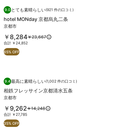
通
示。
hotel
hotel MONday 京都烏丸二条
京
ラ
常
とても素晴らしい
9.0
(921 件の口コミ)
MONday
10 段階中 9.0、とても素晴らしい、(921 件の口コミ) 件の口コミ
都
リ
料
hotel MONday 京都烏丸二条
京
金
の
ー
京都市
に
都
写
つ
烏
料
￥8,284
以
￥23,667
い
真
金
前
て
合
丸
合計 ￥24,852
ギ
は
の
の
計
二
65% OFF
￥8,284
料
ャ
詳
￥24,852
で
金
条
細
ラ
す
は
を
の
リ
￥23,667、
表
写
通
示。
相鉄フレッサイン京都清水五条
相
ー
常
最高に素晴らしい
9.4
(1,002 件の口コミ)
真
10 段階中 9.4、最高に素晴らしい、(1,002 件の口コミ) 件の口コミ
鉄
料
相鉄フレッサイン京都清水五条
ギ
金
フ
京都市
に
ャ
レ
つ
料
ラ
￥9,262
以
￥14,248
ッ
い
金
前
て
合
合計 ￥27,785
リ
サ
は
の
の
計
ー
35% OFF
￥9,262
イ
料
詳
￥27,785
で
金
細
ン
す
は
を