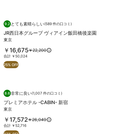
で
金
写
細
す
は
を
真
￥21,297、
表
ギ
通
示。
JR
JR西日本グループ ヴィアイン飯田橋後楽園
常
とても素晴らしい
9.2
(589 件の口コミ)
ャ
10 段階中 9.2、とても素晴らしい、(589 件の口コミ) 件の口コミ
西
料
JR西日本グループ ヴィアイン飯田橋後楽園
ラ
日
金
東京
に
リ
本
つ
料
ー
￥16,675
グ
以
￥22,200
い
金
前
て
合
合計 ￥50,024
ル
は
の
の
計
25% OFF
ー
￥16,675
料
詳
￥50,024
で
金
細
プ
す
は
を
ヴ
￥22,200、
表
通
示。
ィ
プレミアホテル -CABIN- 新宿
プ
常
非常に良い
8.6
(1,007 件の口コミ)
10 段階中 8.6、非常に良い、(1,007 件の口コミ) 件の口コミ
ア
レ
料
プレミアホテル -CABIN- 新宿
金
イ
ミ
東京
に
ン
ア
つ
料
￥17,572
以
飯
￥26,049
ホ
い
金
前
て
合
合計 ￥52,716
田
テ
は
の
の
計