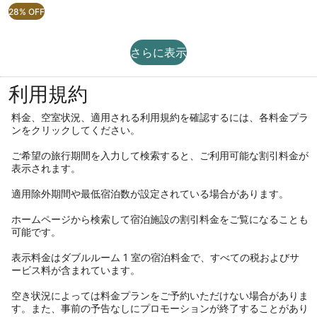
の
の
計
28% OFF
￥22,911
リ
ャ
料
詳
￥68,732
で
金
細
ー
ラ
す
は
を
さ
リ
さらに表示
￥32,133、
表
ら
通
示。
ー
常
に
利用規約
料
表
金
示
に
料金、空室状況、適用される利用規約を確認するには、各料金プラ
つ
ンをクリックしてください。
い
て
ご希望の旅行期間を入力して検索すると、ご利用可能な割引料金が
の
表示されます。
詳
細
適用除外期間や最低宿泊数が設定されている場合があります。
を
表
ホームページから検索して宿泊施設の割引料金をご覧になることも
示。
可能です。
表示料金はダブルルーム 1 室の宿泊料金で、すべての税およびサ
ービス料が含まれています。
空き状況によっては料金プランをご予約いただけない場合がありま
す。また、事前の予告なしにプロモーションが終了することがあり