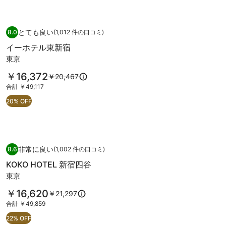
広
す
は
を
小
￥16,934、
表
通
示。
イーホテル東新宿
イ
路〉
常
とても良い
8.0
(1,012 件の口コミ)
10 段階中 8.0、とても良い、(1,012 件の口コミ) 件の口コミ
ー
(全
料
イーホテル東新宿
金
ホ
室
東京
に
テ
禁
つ
料
￥16,372
以
￥20,467
ル
い
煙)
金
前
て
合
合計 ￥49,117
東
の
は
の
の
計
20% OFF
￥16,372
新
料
写
詳
￥49,117
で
金
細
宿
真
す
は
を
の
ギ
￥20,467、
表
通
示。
KOKO
KOKO HOTEL 新宿四谷
写
ャ
常
非常に良い
8.6
(1,002 件の口コミ)
HOTEL
10 段階中 8.6、非常に良い、(1,002 件の口コミ) 件の口コミ
真
ラ
料
KOKO HOTEL 新宿四谷
新
金
ギ
リ
東京
に
宿
ャ
ー
つ
四
料
￥16,620
以
￥21,297
い
ラ
金
前
て
合
谷
合計 ￥49,859
リ
は
の
の
計
の
22% OFF
￥16,620
料
ー
詳
￥49,859