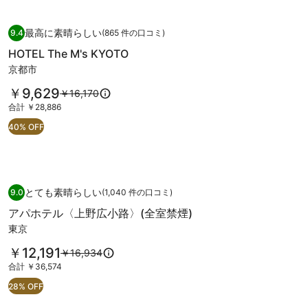
京
￥14,248、
表
通
示。
HOTEL
HOTEL The M's KYOTO
都
常
最高に素晴らしい
9.4
(865 件の口コミ)
The
10 段階中 9.4、最高に素晴らしい、(865 件の口コミ) 件の口コミ
清
料
HOTEL The M's KYOTO
M's
金
水
KYOTO
京都市
に
五
つ
の
料
￥9,629
以
￥16,170
い
条
金
写
前
て
合
合計 ￥28,886
の
は
の
の
計
真
40% OFF
￥9,629
料
写
詳
￥28,886
ギ
で
金
細
真
す
は
を
ャ
ギ
￥16,170、
表
ラ
通
示。
アパホテル〈上野広小路〉(全室禁煙)
ア
ャ
常
とても素晴らしい
リ
9.0
(1,040 件の口コミ)
10 段階中 9.0、とても素晴らしい、(1,040 件の口コミ) 件の口コミ
パ
ラ
料
ー
アパホテル〈上野広小路〉(全室禁煙)
金
ホ
リ
東京
に
テ
ー
つ
料
￥12,191
以
￥16,934
ル
い
金
前
て
合
合計 ￥36,574
〈上
は
の
の
計
28% OFF
￥12,191
野
料
詳
￥36,574
で
金
細